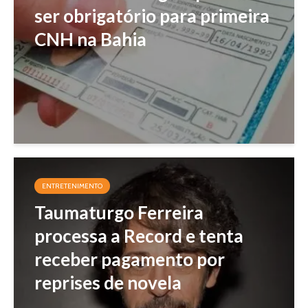
ser obrigatório para primeira
CNH na Bahia
ENTRETENIMENTO
Taumaturgo Ferreira
processa a Record e tenta
receber pagamento por
reprises de novela