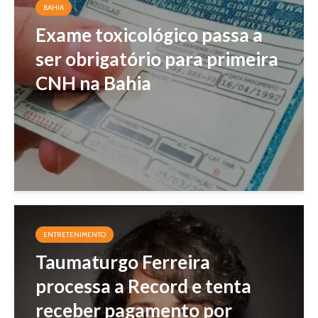
BAHIA
Exame toxicológico passa a
ser obrigatório para primeira
CNH na Bahia
ENTRETENIMENTO
Taumaturgo Ferreira
processa a Record e tenta
receber pagamento por