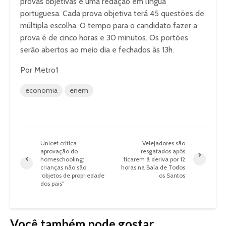
provas objetivas e uma redação em língua
portuguesa. Cada prova objetiva terá 45 questões de
múltipla escolha. O tempo para o candidato fazer a
prova é de cinco horas e 30 minutos. Os portões
serão abertos ao meio dia e fechados às 13h.
Por Metro1
economia
enem
Unicef critica
Velejadores são
aprovação do
resgatados após
homeschooling:
ficarem à deriva por 12
crianças não são
horas na Baía de Todos
“objetos de propriedade
os Santos
dos pais”
Você também pode gostar