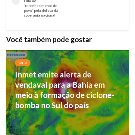
Lula ao
“reconhecimento do
povo” pela defesa da
soberania nacional
Você também pode gostar
BAHIA
Inmet emite alerta de
vendaval para a Bahia em
meio à formação de ciclone-
bomba no Sul do país