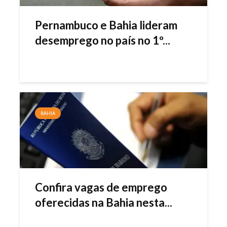
Pernambuco e Bahia lideram
desemprego no país no 1º...
BAHIA
Confira vagas de emprego
oferecidas na Bahia nesta...