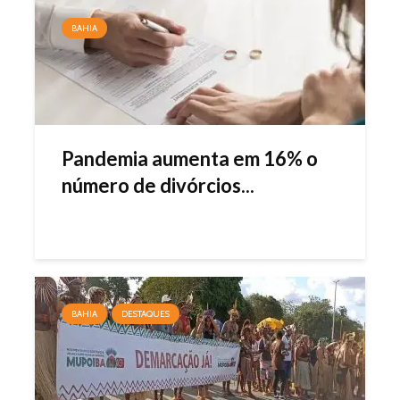
BAHIA
Pandemia aumenta em 16% o
número de divórcios...
BAHIA
DESTAQUES