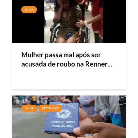
BAHIA
Mulher passa mal após ser
acusada de roubo na Renner...
BAHIA
DESTAQUES