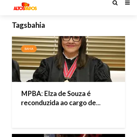
Tagsbahia
BAHIA
MPBA: Elza de Souza é
reconduzida ao cargo de...