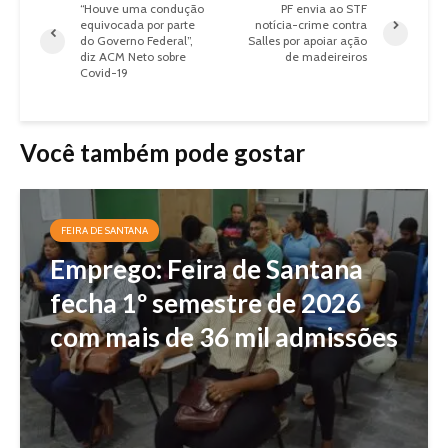
“Houve uma condução
PF envia ao STF
equivocada por parte
notícia-crime contra
do Governo Federal”,
Salles por apoiar ação
diz ACM Neto sobre
de madeireiros
Covid-19
Você também pode gostar
FEIRA DE SANTANA
Emprego: Feira de Santana
fecha 1º semestre de 2026
com mais de 36 mil admissões