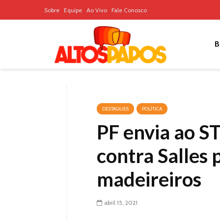
Sobre
Equipe
Ao Vivo
Fale Conosco
B
DESTAQUES
POLÍTICA
PF envia ao S
contra Salles 
madeireiros
abril 15, 2021