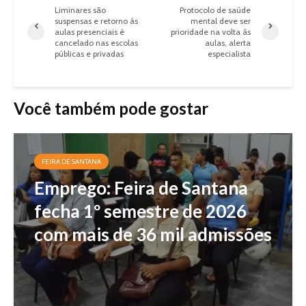
Liminares são
Protocolo de saúde
suspensas e retorno às
mental deve ser
aulas presenciais é
prioridade na volta às
cancelado nas escolas
aulas, alerta
públicas e privadas
especialista
Você também pode gostar
FEIRA DE SANTANA
Emprego: Feira de Santana
fecha 1º semestre de 2026
com mais de 36 mil admissões